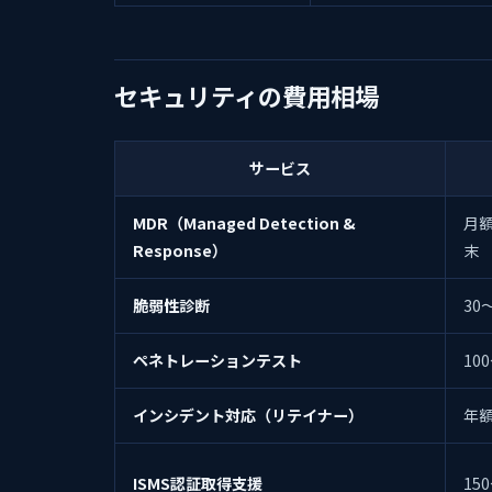
セキュリティの費用相場
サービス
MDR（Managed Detection &
月額
Response）
末
脆弱性診断
30
ペネトレーションテスト
10
インシデント対応（リテイナー）
年額
ISMS認証取得支援
15