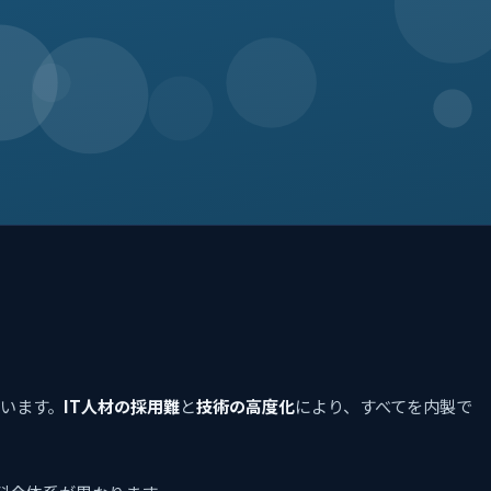
ています。
IT人材の採用難
と
技術の高度化
により、すべてを内製で