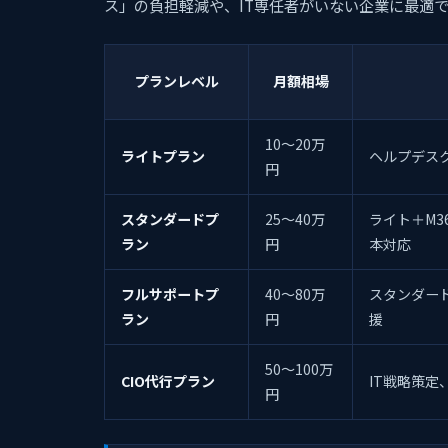
ス」の負担軽減や、IT専任者がいない企業に最適
プランレベル
月額相場
10〜20万
ライトプラン
ヘルプデス
円
スタンダードプ
25〜40万
ライト＋M3
ラン
円
本対応
フルサポートプ
40〜80万
スタンダー
ラン
円
援
50〜100万
CIO代行プラン
IT戦略策定
円