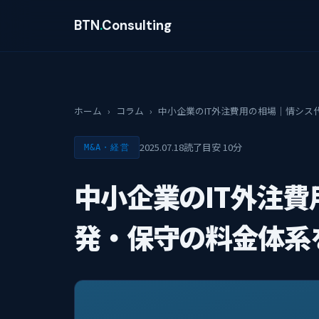
BTN
.
Consulting
ホーム
›
コラム
›
中小企業のIT外注費用の相場｜情シス
2025.07.18
読了目安 10分
M&A・経営
中小企業のIT外注
発・保守の料金体系