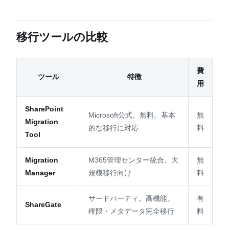
移行ツールの比較
費
ツール
特徴
用
SharePoint
Microsoft公式。無料。基本
無
Migration
的な移行に対応
料
Tool
Migration
M365管理センター統合。大
無
Manager
規模移行向け
料
サードパーティ。高機能。
有
ShareGate
権限・メタデータ完全移行
料