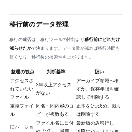
移行前のデータ整理
移行の成否は、移行ツールの性能より
移行前にどれだけ
減らせたか
で決まります。データ量が減れば移行時間も
短くなり、移行後の検索性も上がります。
整理の観点
判断基準
扱い
アクセスさ
アーカイブ領域へ移
3年以上アクセス
れていない
すか、保存年限を確
がない
ファイル
認して削除する
重複ファイ
同名・同内容のコ
正本を1つ決め、残り
ル
ピーが複数ある
は削除する
ファイル名に日付
最新版のみ移行し、
旧バージョ
や「v2」「最新」
以降はバージョン履