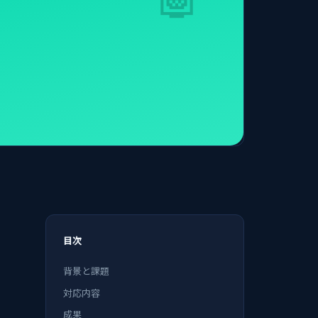
目次
背景と課題
対応内容
成果