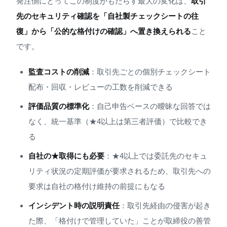
発注側にとってこの制度がもたらす最大の変化は、
取引
先のセキュリティ確認を「自社製チェックシートの往
復」から「公的な格付けの確認」へ置き換えられる
こと
です。
監査コストの削減
：取引先ごとの個別チェックシート
配布・回収・レビューの工数を削減できる
評価品質の標準化
：自己申告ベースの曖昧な回答では
なく、統一基準（★4以上は第三者評価）で比較でき
る
自社の★取得にも必要
：★4以上では委託先のセキュ
リティ状況の定期評価が要求されるため、取引先への
要求は自社の格付け維持の前提にもなる
インシデント時の説明責任
：取引先経由の侵害が起き
た際、「格付けで管理していた」ことが取締役の善管