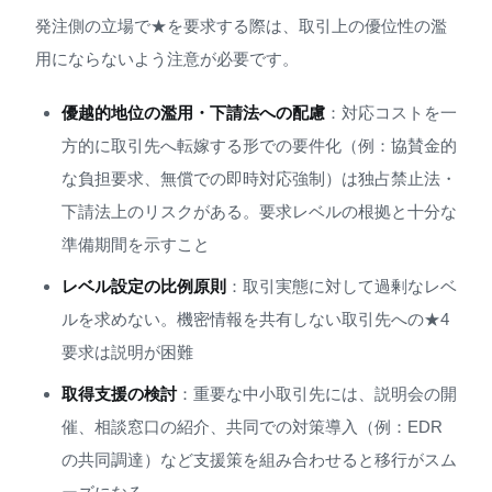
発注側の立場で★を要求する際は、取引上の優位性の濫
用にならないよう注意が必要です。
優越的地位の濫用・下請法への配慮
：対応コストを一
方的に取引先へ転嫁する形での要件化（例：協賛金的
な負担要求、無償での即時対応強制）は独占禁止法・
下請法上のリスクがある。要求レベルの根拠と十分な
準備期間を示すこと
レベル設定の比例原則
：取引実態に対して過剰なレベ
ルを求めない。機密情報を共有しない取引先への★4
要求は説明が困難
取得支援の検討
：重要な中小取引先には、説明会の開
催、相談窓口の紹介、共同での対策導入（例：EDR
の共同調達）など支援策を組み合わせると移行がスム