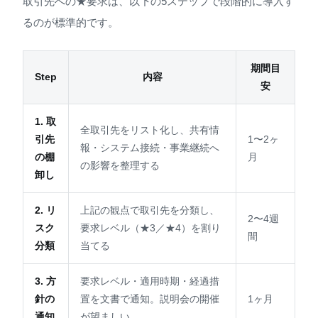
取引先への★要求は、以下の5ステップで段階的に導入す
るのが標準的です。
期間目
Step
内容
安
1. 取
全取引先をリスト化し、共有情
引先
1〜2ヶ
報・システム接続・事業継続へ
の棚
月
の影響を整理する
卸し
2. リ
上記の観点で取引先を分類し、
2〜4週
スク
要求レベル（★3／★4）を割り
間
分類
当てる
3. 方
要求レベル・適用時期・経過措
針の
置を文書で通知。説明会の開催
1ヶ月
通知
が望ましい