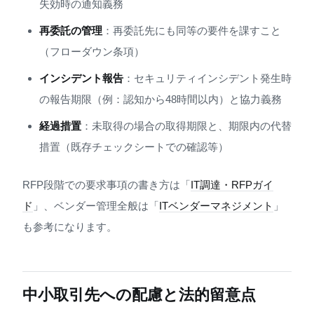
失効時の通知義務
再委託の管理
：再委託先にも同等の要件を課すこと
（フローダウン条項）
インシデント報告
：セキュリティインシデント発生時
の報告期限（例：認知から48時間以内）と協力義務
経過措置
：未取得の場合の取得期限と、期限内の代替
措置（既存チェックシートでの確認等）
RFP段階での要求事項の書き方は「
IT調達・RFPガイ
ド
」、ベンダー管理全般は「
ITベンダーマネジメント
」
も参考になります。
中小取引先への配慮と法的留意点