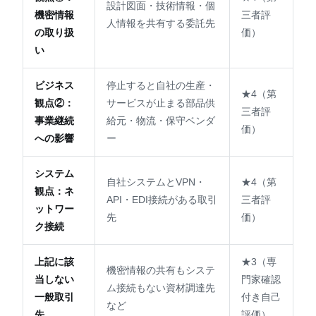
設計図面・技術情報・個
機密情報
三者評
人情報を共有する委託先
の取り扱
価）
い
ビジネス
停止すると自社の生産・
★4（第
観点②：
サービスが止まる部品供
三者評
事業継続
給元・物流・保守ベンダ
価）
への影響
ー
システム
自社システムとVPN・
★4（第
観点：ネ
API・EDI接続がある取引
三者評
ットワー
先
価）
ク接続
上記に該
★3（専
機密情報の共有もシステ
当しない
門家確認
ム接続もない資材調達先
一般取引
付き自己
など
先
評価）