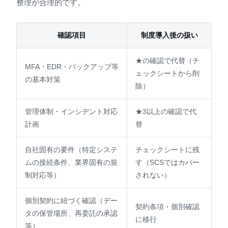
整理が合理的です。
確認項目
制度導入後の扱い
★の確認で代替（チ
MFA・EDR・バックアップ等
ェックシートから削
の基本対策
除）
管理体制・インシデント対応
★3以上の確認で代
計画
替
自社固有の要件（特定システ
チェックシートに残
ムの接続条件、業界固有の規
す（SCSではカバー
制対応等）
されない）
個別契約に紐づく確認（デー
契約条項・個別確認
タの保管場所、再委託の承認
に移行
等）