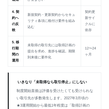
4. 契
契約更
新規契約・更新契約からセキュ
約へ
新サイ
リティ条項に格付け要件を組み
の反
クルに
込む
映
依存
5. 移
未取得の取引先には取得計画の
行期
12〜24
提出を求め、進捗を確認。期限
間の
ヶ月
到来後に要件化
運用
️ いきなり「未取得なら取引停止」にしない
制度開始直後は評価を受けたくても受けられな
い取引先が多数発生します。2027年3月頃の
★3運用開始から最低1年程度は「取得計画の