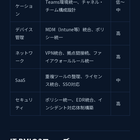
Teams環境統一、チャネル・
低〜
ケーショ
チーム構成設計
中
ン
デバイス
MDM（Intune等）統合、ポリ
高
管理
シー統一
ネットワ
VPN統合、拠点間接続、ファ
高
ーク
イアウォールルール統一
重複ツールの整理、ライセン
SaaS
中
ス統合、SSO対応
セキュリ
ポリシー統一、EDR統合、イ
高
ティ
ンシデント対応体制構築