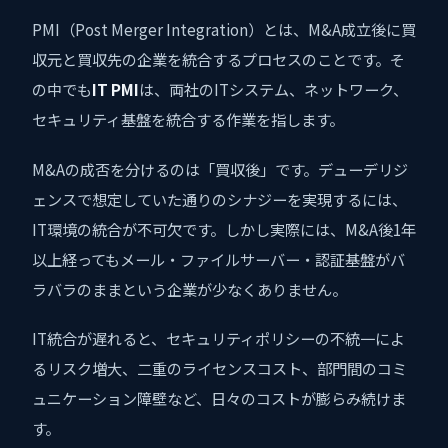
PMI（Post Merger Integration）とは、M&A成立後に買
収元と買収先の企業を統合するプロセスのことです。そ
の中でも
IT PMI
は、両社のITシステム、ネットワーク、
セキュリティ基盤を統合する作業を指します。
M&Aの成否を分けるのは「買収後」です。デューデリジ
ェンスで想定していた通りのシナジーを実現するには、
IT環境の統合が不可欠です。しかし実際には、M&A後1年
以上経ってもメール・ファイルサーバー・認証基盤がバ
ラバラのままという企業が少なくありません。
IT統合が遅れると、セキュリティポリシーの不統一によ
るリスク増大、二重のライセンスコスト、部門間のコミ
ュニケーション障壁など、日々のコストが膨らみ続けま
す。