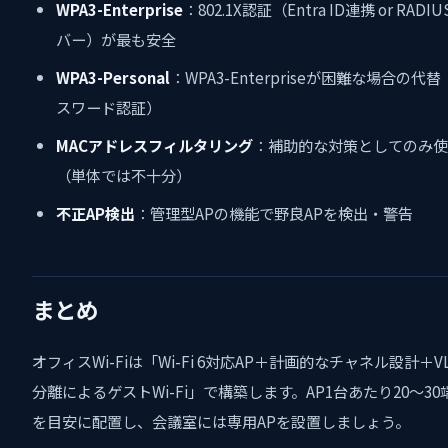
WPA3-Enterprise
：802.1X認証（Entra ID連携 or RADI
バー）が最も安全
WPA3-Personal
：WPA3-Enterpriseが困難な場合の代
スワード認証）
MACアドレスフィルタリング
：補助的な対策としてのみ使
（単体では不十分）
不正AP検出
：管理型APの機能で野良APを検出・警告
まとめ
オフィスWi-Fiは「Wi-Fi 6対応AP＋計画的なチャネル設計＋V
分離によるゲストWi-Fi」で構築します。AP1台あたり20〜30
を目安に配置し、会議室には専用APを設置しましょう。