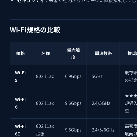
Wi-Fi規格の比較
最大速
規格
名称
周波数帯
推奨
度
Wi-Fi
既存
802.11ac
6.9Gbps
5GHz
5
の延
★★★
Wi-Fi
802.11ax
9.6Gbps
2.4/5GHz
規導
6
奨
Wi-Fi
802.11ax
高密
9.6Gbps
2.4/5/6GHz
6E
拡張
境向