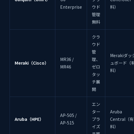
Enterprise
ウド
料）
管理
無料
クラ
ウド
管
Merakiダッ
MR36 /
理、
Meraki（Cisco）
ュボード（
MR46
ゼロ
料）
タッ
チ展
開
エン
ター
Aruba
AP-505 /
Aruba（HPE）
プラ
Central（有
AP-515
イズ
料）
品質