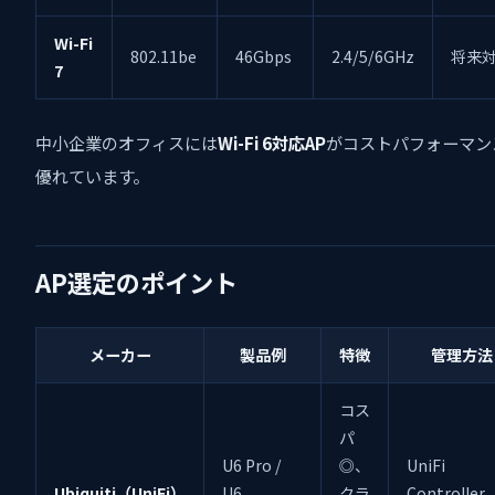
Wi-Fi
802.11be
46Gbps
2.4/5/6GHz
将来
7
中小企業のオフィスには
Wi-Fi 6対応AP
がコストパフォーマン
優れています。
AP選定のポイント
メーカー
製品例
特徴
管理方法
コス
パ
U6 Pro /
◎、
UniFi
Ubiquiti（UniFi）
U6
クラ
Controlle