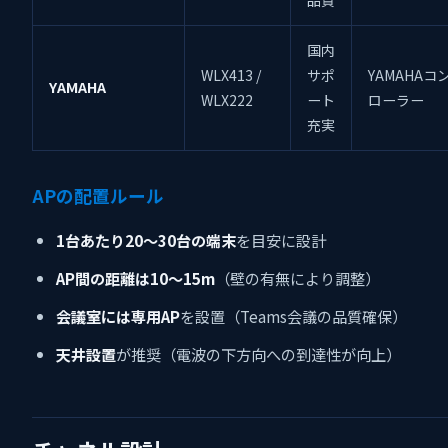
国内
WLX413 /
サポ
YAMAHAコ
YAMAHA
WLX222
ート
ローラー
充実
APの配置ルール
1台あたり20〜30台の端末
を目安に設計
AP間の距離は10〜15m
（壁の有無により調整）
会議室には専用AP
を設置（Teams会議の品質確保）
天井設置
が推奨（電波の下方向への到達性が向上）