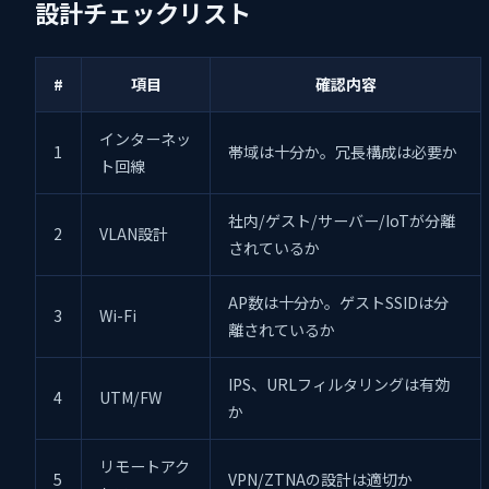
設計チェックリスト
#
項目
確認内容
インターネッ
1
帯域は十分か。冗長構成は必要か
ト回線
社内/ゲスト/サーバー/IoTが分離
2
VLAN設計
されているか
AP数は十分か。ゲストSSIDは分
3
Wi-Fi
離されているか
IPS、URLフィルタリングは有効
4
UTM/FW
か
リモートアク
5
VPN/ZTNAの設計は適切か