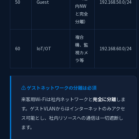
50
Guest
192.168.50.0/24
内NW
と完全
分離）
複合
機、監
60
IoT/OT
192.168.60.0/24
視カメ
ラ等
⚠️ ゲストネットワークの分離は必須
来客用Wi-Fiは社内ネットワークと
完全に分離
しま
す。ゲストVLANからはインターネットのみアクセ
ス可能とし、社内リソースへの通信は一切遮断し
ます。