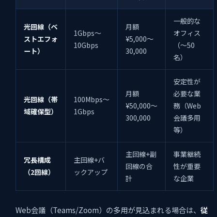
一般的な
光回線（ベ
月額
1Gbps〜
オフィス
ストエフォ
¥5,000〜
10Gbps
（〜50
ート）
30,000
名）
安定性が
月額
必要な業
光回線（帯
100Mbps〜
¥50,000〜
務（Web
域確保型）
1Gbps
300,000
会議多用
等）
主回線+副
事業継続
冗長構成
主回線+バ
回線の合
性が重要
（2回線）
ックアップ
計
な企業
Web会議（Teams/Zoom）の多用が見込まれる場合は、
従