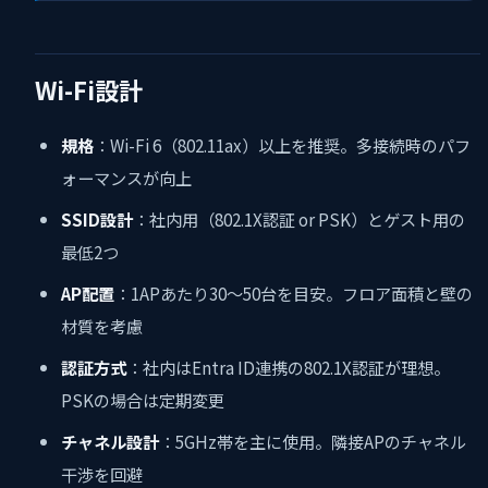
Wi-Fi設計
規格
：Wi-Fi 6（802.11ax）以上を推奨。多接続時のパフ
ォーマンスが向上
SSID設計
：社内用（802.1X認証 or PSK）とゲスト用の
最低2つ
AP配置
：1APあたり30〜50台を目安。フロア面積と壁の
材質を考慮
認証方式
：社内はEntra ID連携の802.1X認証が理想。
PSKの場合は定期変更
チャネル設計
：5GHz帯を主に使用。隣接APのチャネル
干渉を回避