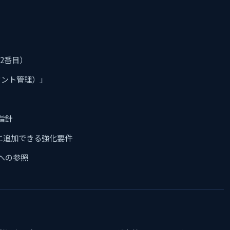
の2番目）
アカウント管理）」
指針
に追加できる強化要件
への参照