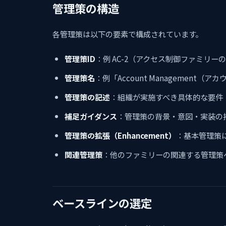
管理策の構造
各管理策は以下の要素で構成されています。
管理策ID
：例 AC-2（アクセス制御ファミリー
管理策名
：例「Account Management（
管理策の記述
：組織が実施すべき具体的な要件
補足ガイダンス
：管理策の背景・意図・実装の
管理策の拡張（Enhancement）
：基本管理策
関連管理策
：他のファミリーの関連する管理策
ベースラインの選定