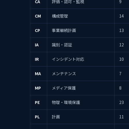
CA
評価・認可・監視
9
CM
構成管理
14
CP
事業継続計画
13
IA
識別・認証
12
IR
インシデント対応
10
MA
メンテナンス
7
MP
メディア保護
8
PE
物理・環境保護
23
PL
計画
11