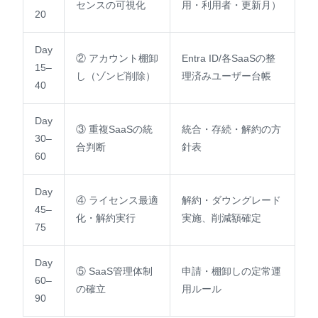
センスの可視化
用・利用者・更新月）
20
Day
② アカウント棚卸
Entra ID/各SaaSの整
15–
し（ゾンビ削除）
理済みユーザー台帳
40
Day
③ 重複SaaSの統
統合・存続・解約の方
30–
合判断
針表
60
Day
④ ライセンス最適
解約・ダウングレード
45–
化・解約実行
実施、削減額確定
75
Day
⑤ SaaS管理体制
申請・棚卸しの定常運
60–
の確立
用ルール
90