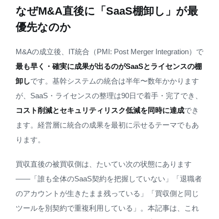
なぜM&A直後に「SaaS棚卸し」が最
優先なのか
M&Aの成立後、IT統合（PMI: Post Merger Integration）で
最も早く・確実に成果が出るのがSaaSとライセンスの棚
卸し
です。基幹システムの統合は半年〜数年かかります
が、SaaS・ライセンスの整理は90日で着手・完了でき、
コスト削減とセキュリティリスク低減を同時に達成
でき
ます。経営層に統合の成果を最初に示せるテーマでもあ
ります。
買収直後の被買収側は、たいてい次の状態にあります
——「誰も全体のSaaS契約を把握していない」「退職者
のアカウントが生きたまま残っている」「買収側と同じ
ツールを別契約で重複利用している」。本記事は、これ