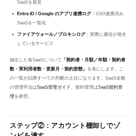
SaaSを発見
Entra ID / Google のアプリ連携ログ
：SSO連携済み
SaaSを一覧化
ファイアウォール／プロキシログ
：実際に通信が発生
しているサービス
抽出した各SaaSについて
「契約者・月額／年額・契約者
数・実利用者数・更新月・契約形態」
を表にします。こ
の一覧が以降すべての判断の土台になります。SaaS全般
の管理手法は
SaaS管理ガイド
、契約管理は
SaaS契約管
理
を参照。
ステップ②：アカウント棚卸しでゾ
ンビを潰す