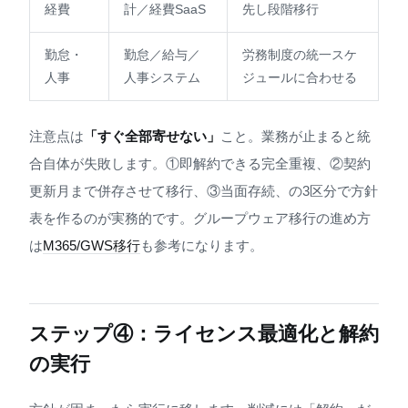
経費
計／経費SaaS
先し段階移行
勤怠・
勤怠／給与／
労務制度の統一スケ
人事
人事システム
ジュールに合わせる
注意点は
「すぐ全部寄せない」
こと。業務が止まると統
合自体が失敗します。①即解約できる完全重複、②契約
更新月まで併存させて移行、③当面存続、の3区分で方針
表を作るのが実務的です。グループウェア移行の進め方
は
M365/GWS移行
も参考になります。
ステップ④：ライセンス最適化と解約
の実行