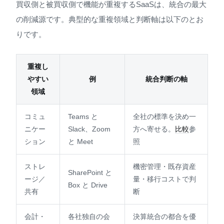
買収側と被買収側で機能が重複するSaaSは、統合の最大
の削減源です。典型的な重複領域と判断軸は以下のとお
りです。
重複し
やすい
例
統合判断の軸
領域
コミュ
Teams と
全社の標準を決め一
ニケー
Slack、Zoom
方へ寄せる。
比較
参
ション
と Meet
照
ストレ
機密管理・既存資産
SharePoint と
ージ／
量・移行コストで判
Box と Drive
共有
断
会計・
各社独自の会
決算統合の都合を優