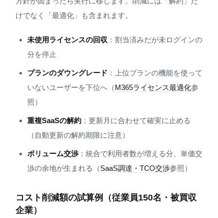
方針が固まったら実行に移します。削減には「解約」だ
けでなく「最適化」も含まれます。
未使用ライセンスの回収
：割当済みだが未ログインの
分を停止
プランのダウングレード
：上位プランの機能を使って
いないユーザーを下位へ（
M365ライセンス最適化
参
照）
重複SaaSの解約
：更新月に合わせて確実に止める
（自動更新の解約期限に注意）
ボリューム交渉
：統合で利用者数が増える分、単価交
渉の余地が生まれる（
SaaS調達・TCO交渉
参照）
コスト削減額の試算例（従業員150名・被買収
企業）