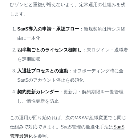
びゾンビと重複が増えないよう、定常運用の仕組みを残
します。
SaaS導入の申請・承認フロー
：新規契約は情シス経
由に一本化
四半期ごとのライセンス棚卸し
：未ログイン・退職者
を定期回収
入退社プロセスとの連動
：オフボーディング時に全
SaaSのアカウント停止を必須化
契約更新カレンダー
：更新月・解約期限を一覧管理
し、惰性更新を防止
この運用が回り始めれば、次のM&Aや組織変更でも同じ
仕組みで対応できます。SaaS管理の最適化手法は
SaaS
管理最適化
を参照。