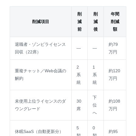
削
削
年間
削減項目
減
減
削減
前
後
額
退職者・ゾンビライセンス
約79
—
—
回収（22席）
万円
2
1
重複チャット／Web会議の
約120
系
系
解約
万円
統
統
下
未使用上位ライセンスのダ
30
約108
位
ウングレード
席
万円
へ
5
0
休眠SaaS（自動更新分）
約95
契
契