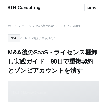
BTN
.
Consulting
MENU
ホーム
›
コラム
›
M&A後のSaaS・ライセンス棚卸し
2026.06.21
読了目安 13分
M&A
M&A後のSaaS・ライセンス棚卸
し実践ガイド｜90日で重複契約
とゾンビアカウントを潰す
SaaS & License Cleanup