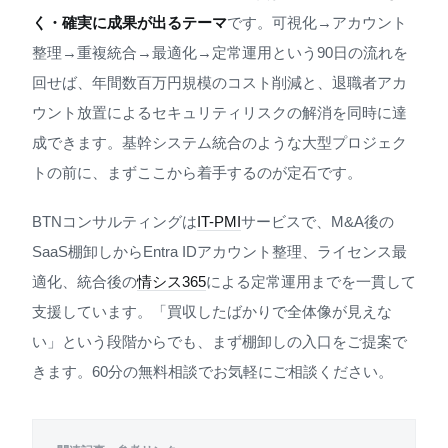
く・確実に成果が出るテーマ
です。可視化→アカウント
整理→重複統合→最適化→定常運用という90日の流れを
回せば、年間数百万円規模のコスト削減と、退職者アカ
ウント放置によるセキュリティリスクの解消を同時に達
成できます。基幹システム統合のような大型プロジェク
トの前に、まずここから着手するのが定石です。
BTNコンサルティングは
IT-PMI
サービスで、M&A後の
SaaS棚卸しからEntra IDアカウント整理、ライセンス最
適化、統合後の
情シス365
による定常運用までを一貫して
支援しています。「買収したばかりで全体像が見えな
い」という段階からでも、まず棚卸しの入口をご提案で
きます。60分の無料相談でお気軽にご相談ください。