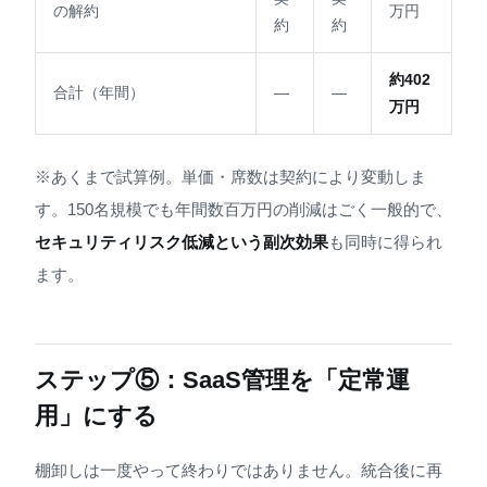
の解約
万円
約
約
約402
合計（年間）
—
—
万円
※あくまで試算例。単価・席数は契約により変動しま
す。150名規模でも年間数百万円の削減はごく一般的で、
セキュリティリスク低減という副次効果
も同時に得られ
ます。
ステップ⑤：SaaS管理を「定常運
用」にする
棚卸しは一度やって終わりではありません。統合後に再