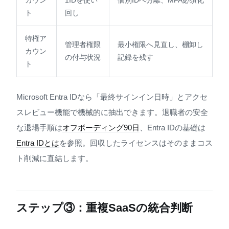
カウン
1IDを使い
個別IDへ分離、MFA必須化
ト
回し
特権ア
管理者権限
最小権限へ見直し、棚卸し
カウン
の付与状況
記録を残す
ト
Microsoft Entra IDなら「最終サインイン日時」とアクセ
スレビュー機能で機械的に抽出できます。退職者の安全
な退場手順は
オフボーディング90日
、Entra IDの基礎は
Entra IDとは
を参照。回収したライセンスはそのままコス
ト削減に直結します。
ステップ③：重複SaaSの統合判断