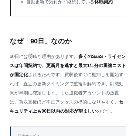
自動更新で気付かず継続している
休眠契約
なぜ「90日」なのか
90日には明確な理由があります。
多くのSaaS・ライセン
スは年間契約で、更新月を逃すと最大1年分の重複コスト
が固定化
されるためです。買収後すぐに棚卸しを開始す
れば、直近の更新タイミングで重複を解約でき、削減効
果が早期に確定します。また退職者アカウントの放置
は、買収直後ほど不正アクセスの標的になりやすく、
セ
キュリティ上も90日以内の対応が望ましい
のです。
関連サービス