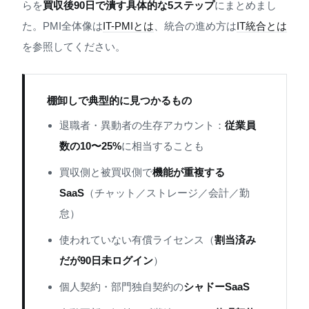
らを
買収後90日で潰す具体的な5ステップ
にまとめまし
た。PMI全体像は
IT-PMIとは
、統合の進め方は
IT統合とは
を参照してください。
棚卸しで典型的に見つかるもの
退職者・異動者の生存アカウント：
従業員
数の10〜25%
に相当することも
買収側と被買収側で
機能が重複する
SaaS
（チャット／ストレージ／会計／勤
怠）
使われていない有償ライセンス（
割当済み
だが90日未ログイン
）
個人契約・部門独自契約の
シャドーSaaS