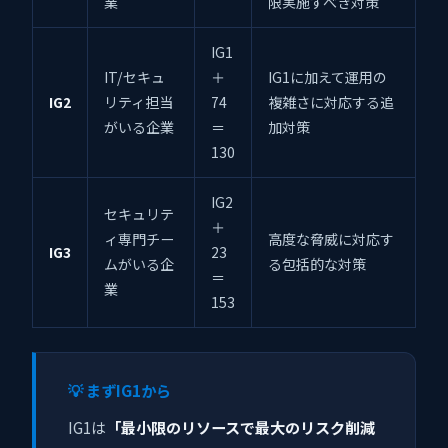
業
限実施すべき対策
IG1
IT/セキュ
＋
IG1に加えて運用の
IG2
リティ担当
74
複雑さに対応する追
がいる企業
＝
加対策
130
IG2
セキュリテ
＋
ィ専門チー
高度な脅威に対応す
IG3
23
ムがいる企
る包括的な対策
＝
業
153
💡 まずIG1から
IG1は
「最小限のリソースで最大のリスク削減