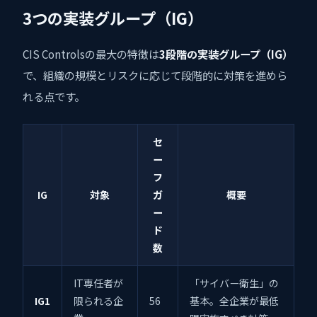
3つの実装グループ（IG）
CIS Controlsの最大の特徴は
3段階の実装グループ（IG）
で、組織の規模とリスクに応じて段階的に対策を進めら
れる点です。
セ
ー
フ
IG
対象
ガ
概要
ー
ド
数
IT専任者が
「サイバー衛生」の
IG1
限られる企
56
基本。全企業が最低