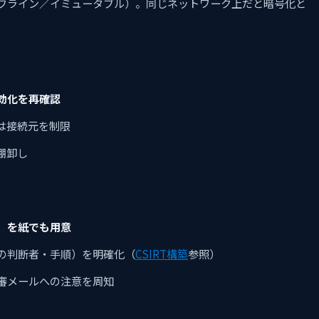
フライン／イミュータブル）。同じネットワーク上だと暗号化と
効化を再確認
は接続元を制限
棚卸し
）を紙でも用意
の判断者・手順）を明確化（
CSIRT構築
参照）
審メールへの注意を周知