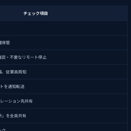
チェック項目
用
離保管
確認・不要なリモート停止
備、従業員周知
ートを通知転送
カレーション先共有
断」を全員共有
ック