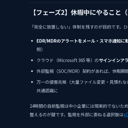
【フェーズ2】休暇中にやること
「完全に放置しない」体制を残すのが目的です。ひ
EDR/MDRのアラートをメール・スマホ通知に
照）
クラウド（Microsoft 365 等）の
サインインア
外部監視（SOC/MDR）契約があれば、休暇
万一の侵害兆候（大量ファイル変更・見慣れな
共通認識に
24時間の自前監視は中小企業には現実的でないた
整えるのが鍵です。監視を外部に委ねる選択肢は
v