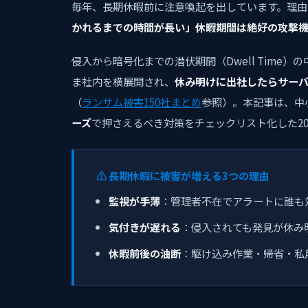
毎年、長期休暇前に注意喚起を出しています。理由
かれるまでの時間が長い」休暇期間は絶好の攻撃
侵入から暗号化までの潜伏期間（Dwell Time
ま社内を横展開され、
休み明けに出社したらサー
（
ランサム被害150社まとめ
参照）。本記事は、中
ーズ
で押さえるべき対策をチェックリスト化した20
⚠️ 長期休暇に被害が増える3つの理由
監視が手薄
：管理者不在でアラートに誰も
気付きが遅れる
：侵入されても発見が休み
休暇前後の油断
：駆け込み作業・帰省・私