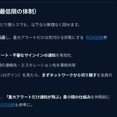
（最低限の体制）
とり情シスでも、以下なら無理なく回せます。
転送
し、重大アラートだけは気付ける状態にする（
EDR比較
参
ラート・不審なサインインの通知
を有効化
期間の連絡先・エスカレーション先を事前共有
いログイン）を見たら、
まずネットワークから切り離す
を全員の
め、
「重大アラートだけ通知が飛ぶ」最小限の仕組み
を休暇前に
CISO比較
も参考に。