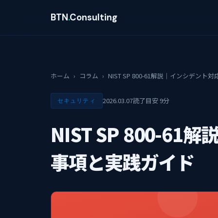
BTN
.
Consulting
ホーム
›
コラム
›
NIST SP 800-61解説｜インシデ
2026.03.07
読了目安 9分
セキュリティ
NIST SP 800-
事項と実践ガイド