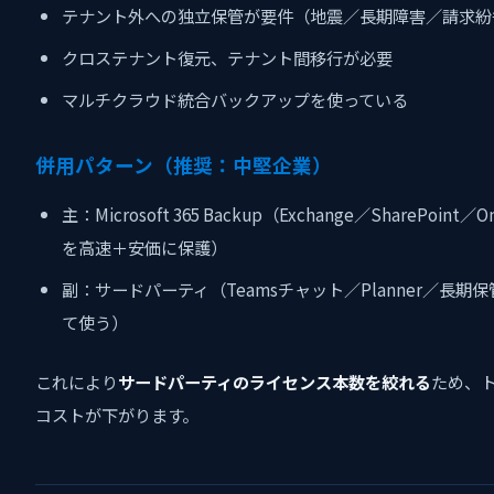
テナント外への独立保管が要件（地震／長期障害／請求紛
クロステナント復元、テナント間移行が必要
マルチクラウド統合バックアップを使っている
併用パターン（推奨：中堅企業）
主：Microsoft 365 Backup（Exchange／SharePoint／On
を高速＋安価に保護）
副：サードパーティ（Teamsチャット／Planner／長期
て使う）
これにより
サードパーティのライセンス本数を絞れる
ため、
コストが下がります。