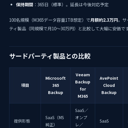
保持期間
：365日（標準）。延長は今後対応予定
100名規模（M365データ容量1TB想定）で
月額約2.3万円
。サ
ティ製品（同規模で月10〜30万円）と比較して大幅に安価で
サードパーティ製品との比較
Veeam
Microsoft
AvePoint
Backup
項目
365
Cloud
for
Backup
Backup
M365
SaaS／
SaaS（MS
オンプ
提供形態
SaaS
純正）
レ／