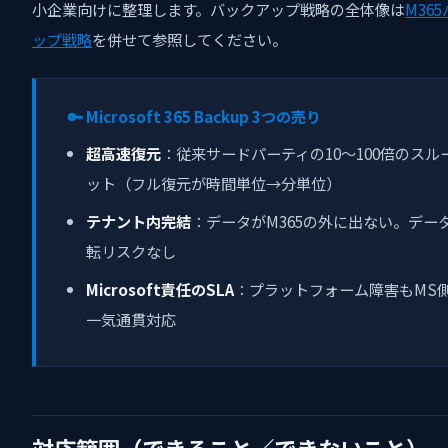
小企業向けに整理します。バックアップ戦略の全体像は
M36
ップ戦略
を併せて参照してください。
🔑 Microsoft 365 Backup 3つの売り
超高速復元
：従来サードパーティの10〜100倍のスル
ット（フル復元が時間単位→分単位）
テナント内完結
：データがM365の外に出ない。デー
転リスクなし
Microsoft責任のSLA
：プラットフォーム障害もMS
一気通貫対応
対応範囲（できること／できないこと）