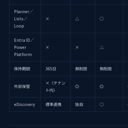
Planner／
Lists／
×
△
○
Loop
Entra ID／
Power
×
×
△
Platform
保持期間
365日
無制限
無制限
×（テナン
外部保管
◎
◎
ト内）
eDiscovery
標準連携
独自
○