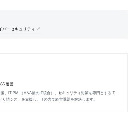
イバーセキュリティ ↗
65 運営
pace導入支援、IT-PMI（M&A後のIT統合）、セキュリティ対策を専門とするIT
とり情シス」を支援し、ITの力で経営課題を解決します。