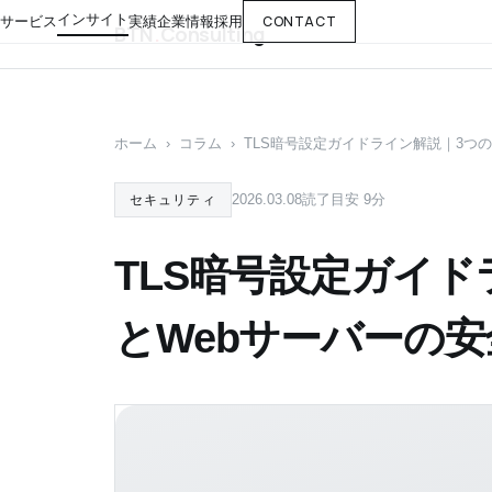
インサイト
CONTACT
サービス
実績
企業情報
採用
BTN
.
Consulting
ホーム
›
コラム
›
TLS暗号設定ガイドライン解説｜3つ
2026.03.08
読了目安 9分
セキュリティ
TLS暗号設定ガイ
とWebサーバーの