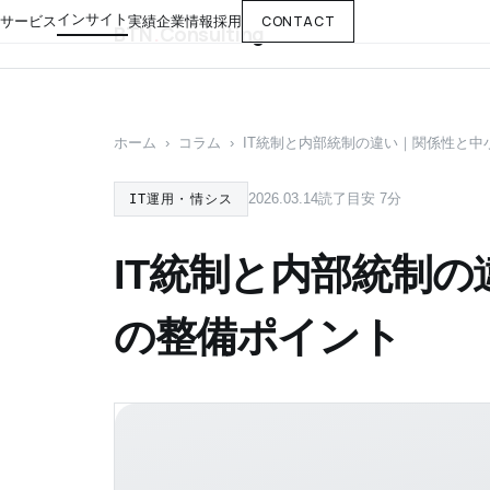
インサイト
CONTACT
サービス
実績
企業情報
採用
BTN
.
Consulting
ホーム
›
コラム
›
IT統制と内部統制の違い｜関係性と中
2026.03.14
読了目安 7分
IT運用・情シス
IT統制と内部統制
の整備ポイント