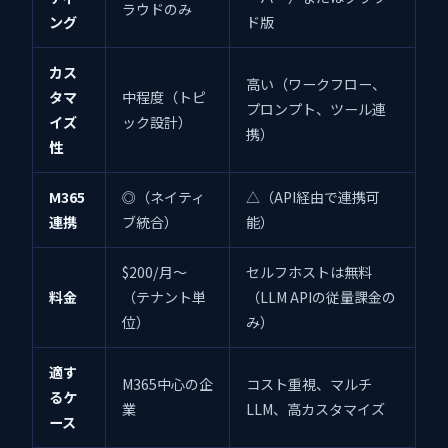
ラウドのみ
ング
ド版
カス
高い（ワークフロー、
タマ
中程度（トピ
プロンプト、ツール連
イズ
ック設計）
携）
性
M365
◎（ネイティ
△（API経由で連携可
連携
ブ統合）
能）
$200/月〜
セルフホストは無料
料金
（テナント単
（LLM APIの従量課金の
位）
み）
適す
M365中心の企
コスト重視、マルチ
るケ
業
LLM、高カスタマイズ
ース