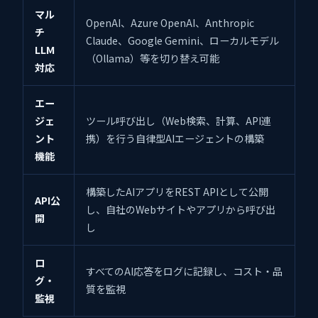
マル
OpenAI、Azure OpenAI、Anthropic
チ
Claude、Google Gemini、ローカルモデル
LLM
（Ollama）等を切り替え可能
対応
エー
ジェ
ツール呼び出し（Web検索、計算、API連
ント
携）を行う自律型AIエージェントの構築
機能
構築したAIアプリをREST APIとして公開
API公
し、自社のWebサイトやアプリから呼び出
開
し
ロ
すべてのAI応答をログに記録し、コスト・品
グ・
質を監視
監視