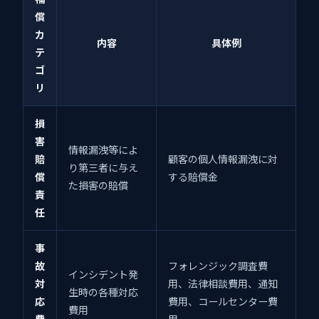
償
カ
内容
具体例
テ
ゴ
リ
損
害
情報漏洩等によ
賠
顧客の個人情報漏洩に対
り第三者に与え
償
する賠償金
た損害の賠償
責
任
事
故
フォレンジック調査費
インシデント発
対
用、法律相談費用、通知
生時の各種対応
応
費用、コールセンター費
費用