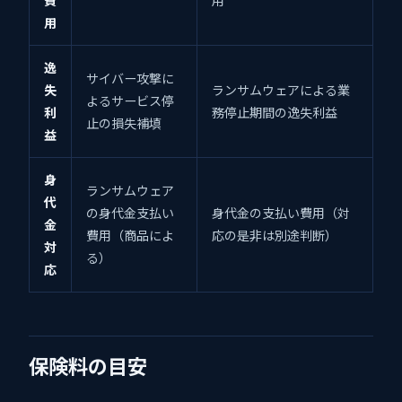
費
用
用
逸
サイバー攻撃に
失
ランサムウェアによる業
よるサービス停
利
務停止期間の逸失利益
止の損失補填
益
身
ランサムウェア
代
の身代金支払い
身代金の支払い費用（対
金
費用（商品によ
応の是非は別途判断）
対
る）
応
保険料の目安